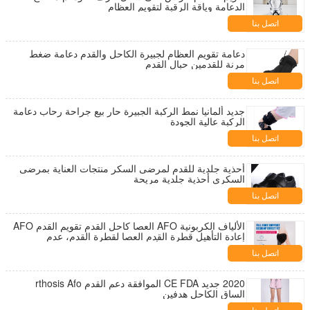
الدعامة وياقة الرقبة لتقويم العظام
اتصل بنا
دعامة تقويم العظام لجبيرة الكاحل والقدم دعامة ضغط
مرنة للقدمين حبال القدم
اتصل بنا
جديد ألمانيا نمط الركبة الجبيرة حار بيع جراحة رحاب دعامة
الركبة عالية الجودة
اتصل بنا
أحذية جلدية للقدم لمرضى السكر منتجات العناية بمرضى
السكري أحذية جلدية مريحة
اتصل بنا
الألياف الكربونية AFO العصا كاحل القدم تقويم القدم AFO
إعادة التأهيل قطرة القدم العصا لقطرة القدم، عدم
الاستقرار في الكاحل أو التشنج في الأطراف
اتصل بنا
2020 جديد CE FDA الموافقة دعم القدم rthosis Afo
الساق الكاحل هدفين