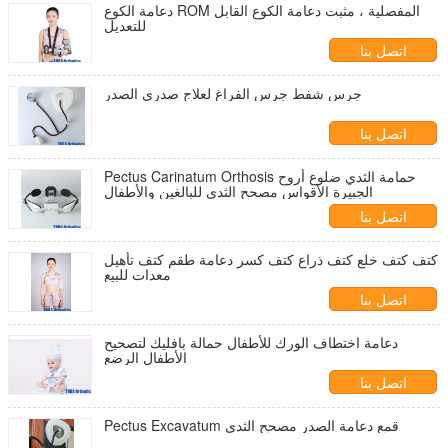
دعامة الكوع ROM المفصلية ، مثبت دعامة الكوع القابل
للتعديل
اتصل بنا
جرس شفط جرس الفراغ لعلاج صدري الصدر
اتصل بنا
Pectus Carinatum Orthosis حمامة الثدي ضلوع أروح
الجبيرة الأقواس مصحح الثدي للبالغين والأطفال
اتصل بنا
كتف كتف خلع كتف ذراع كتف كسر دعامة طقم كتف تأهيل
معدات للبيع
اتصل بنا
دعامة اختطاف الورك للأطفال حمالة بافليك لتصحيح
الأطفال الرضع
اتصل بنا
Pectus Excavatum قمع دعامة الصدر مصحح الثدي