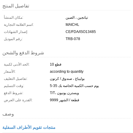
تفاصيل المنتج
تيانجين ، الصين
مكان المنشأ:
MAICHL
اسم العلامة التجارية:
CE/FDA/ISO13485
إصدار الشهادات:
TRB-078
رقم الموديل:
شروط الدفع والشحن
10 قطع
الحد الأدنى لكمية:
according to quantity
الأسعار:
بوليباغ ، صندوق / كرتون
تفاصيل التغليف:
5-35 يوم حسب الكمية الخاصة بك
وقت التسليم:
T/T، ويسترن يونيون
شروط الدفع:
9999 قطعة / الشهر
القدرة على العرض:
وصف
منتجات تقويم الأطراف السفلية