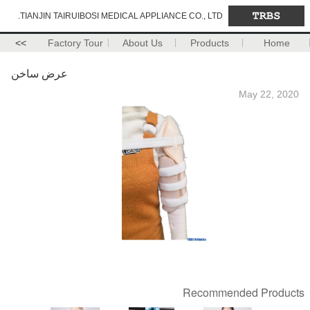
TIANJIN TAIRUIBOSI MEDICAL APPLIANCE CO., LTD.
>>
Factory Tour
About Us
Products
Home
عرض ساخن
May 22, 2020
Recommended Products