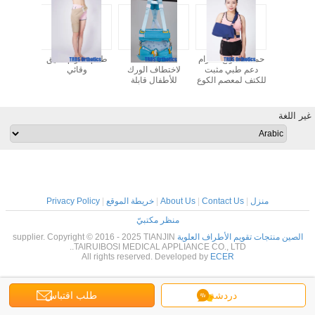
التخفيف من
حمالة الذراع - حزام
2020 دعامة
طقم / حزام تعليق
arinatum
اج تخفيف
دعم طبي مثبت
لاختطاف الورك
وقائي
التدهور في
للكتف لمعصم الكوع
للأطفال قابلة
الثدي ضل
 العضلي
المكسور المكسور ،
للتعديل للمشي
الجبيرة 
دوار الكتف القابل
جهاز إعادة تأهيل
مصحح 
للتعديل
العظام وتثبيت
للبالغين 
غير اللغة
الورك
منزل
|
Contact Us
|
About Us
|
خريطة الموقع
|
Privacy Policy
منظر مكتبيّ
الصين منتجات تقويم الأطراف العلوية
supplier. Copyright © 2016 - 2025 TIANJIN
TAIRUIBOSI MEDICAL APPLIANCE CO., LTD..
All rights reserved. Developed by
ECER
دردشة
طلب اقتباس